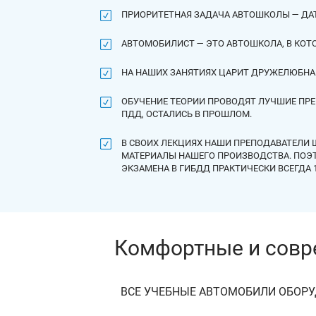
ПРИОРИТЕТНАЯ ЗАДАЧА АВТОШКОЛЫ — ДА
АВТОМОБИЛИСТ — ЭТО АВТОШКОЛА, В КО
НА НАШИХ ЗАНЯТИЯХ ЦАРИТ ДРУЖЕЛЮБНАЯ 
ОБУЧЕНИЕ ТЕОРИИ ПРОВОДЯТ ЛУЧШИЕ ПРЕ
ПДД, ОСТАЛИСЬ В ПРОШЛОМ.
В СВОИХ ЛЕКЦИЯХ НАШИ ПРЕПОДАВАТЕЛИ
МАТЕРИАЛЫ НАШЕГО ПРОИЗВОДСТВА. ПОЭТ
ЭКЗАМЕНА В ГИБДД ПРАКТИЧЕСКИ ВСЕГДА 
ВОЗМОЖНО ЛИ ЗАКЛЮЧЕНИЕ ДОГОВ
ДА, ВОЗМОЖНО, С ПРЕДОСТАВЛЕНИЕМ ВСЕХ 
Комфортные и совре
КАКОЙ СРОК ДЕЙСТВИЯ У СВИДЕТЕ
ЗАМЕНЕ ВОДИТЕЛЬСКОГО УДОСТОВЕ
ВСЕ УЧЕБНЫЕ АВТОМОБИЛИ ОБОР
СВИДЕТЕЛЬСТВО О ПРОФЕССИИ ВОДИТЕЛЯ ДЕЙ