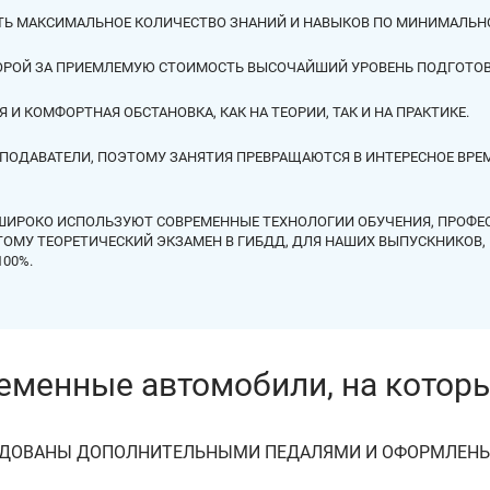
ТЬ МАКСИМАЛЬНОЕ КОЛИЧЕСТВО ЗНАНИЙ И НАВЫКОВ ПО МИНИМАЛЬНО
ТОРОЙ ЗА ПРИЕМЛЕМУЮ СТОИМОСТЬ ВЫСОЧАЙШИЙ УРОВЕНЬ ПОДГОТОВ
И КОМФОРТНАЯ ОБСТАНОВКА, КАК НА ТЕОРИИ, ТАК И НА ПРАКТИКЕ.
ПОДАВАТЕЛИ, ПОЭТОМУ ЗАНЯТИЯ ПРЕВРАЩАЮТСЯ В ИНТЕРЕСНОЕ ВРЕ
 ШИРОКО ИСПОЛЬЗУЮТ СОВРЕМЕННЫЕ ТЕХНОЛОГИИ ОБУЧЕНИЯ, ПРОФ
ОМУ ТЕОРЕТИЧЕСКИЙ ЭКЗАМЕН В ГИБДД, ДЛЯ НАШИХ ВЫПУСКНИКОВ, Н
100%.
ОРОВ НА ОБРАЗОВАТЕЛЬНЫЕ УСЛУГИ С ЮРИДИЧЕ
НЕОБХОДИМЫХ ДОКУМЕНТОВ.
менные автомобили, на которы
ЛЬСТВА О ПРОФЕССИИ ВОДИТЕЛЯ? НУЖНО ЛИ ПРЕ
РЕНИЯ ПО ИСТЕЧЕНИЮ СРОКА ДЕЙСТВИЯ?
УДОВАНЫ ДОПОЛНИТЕЛЬНЫМИ ПЕДАЛЯМИ И ОФОРМЛЕН
СТВУЕТ БЕССРОЧНО. ДАННЫЕ СВИДЕТЕЛЬСТВА ХРАНЯТСЯ В БА