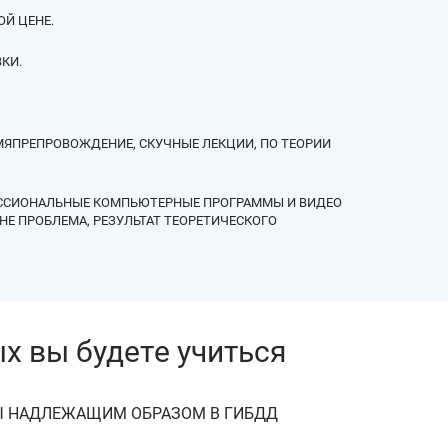
Й ЦЕНЕ.
КИ.
МЯПРЕПРОВОЖДЕНИЕ, СКУЧНЫЕ ЛЕКЦИИ, ПО ТЕОРИИ
ЕССИОНАЛЬНЫЕ КОМПЬЮТЕРНЫЕ ПРОГРАММЫ И ВИДЕО
Е ПРОБЛЕМА, РЕЗУЛЬТАТ ТЕОРЕТИЧЕСКОГО
СКИМ ЛИЦОМ?
х вы будетe учиться
ДОСТАВЛЯТЬ СВИДЕТЕЛЬСТВО ПРИ
Ы НАДЛЕЖАЩИМ ОБРАЗОМ В ГИБДД
ЗЕ ДАННЫХ ГИБДД, ПРЕДОСТАВЛЯТЬ ОРИГИНАЛ