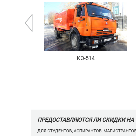
СВИДЕТЕЛЬСТВА ПРИ ЗАМЕНЕ ВОДИТЕЛЬСКОГО
КАКИЕ ДОКУМЕНТЫ НЕОБХОДИМО ПР
ДОКУМЕНТ, УДОСТОВЕРЯЮЩИЙ ЛИЧНОСТЬ (ПАС
ТРАНСПОРТНЫХ СРЕДСТВ (КАНДИДАТОВ В ВО
МЕДИЦИНСКИХ ОГРАНИЧЕНИЙ К УПРАВЛЕНИЮ
СНИЛС.
КО-514
КАКОВ РАЗМЕР ГОСПОШЛИНЫ ЗА ВЫ
В НАСТОЯЩЕЕ ВРЕМЯ РАЗМЕР ГОСПОШЛИНЫ УС
ПРЕДОСТАВЛЯЕТСЯ ДОПОЛНИТЕЛЬНАЯ СКИДКА
ПРЕДОСТАВЛЯЮТСЯ ЛИ СКИДКИ НА 
ДЛЯ СТУДЕНТОВ, АСПИРАНТОВ, МАГИСТРАНТО